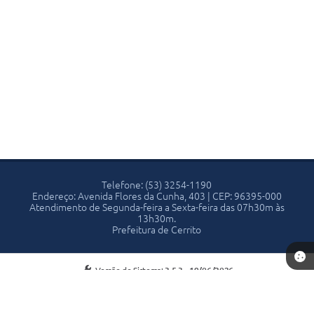
Telefone: (53) 3254-1190
Endereço: Avenida Flores da Cunha, 403 | CEP: 96395-000
Atendimento de Segunda-feira a Sexta-feira das 07h30m às
13h30m.
Prefeitura de Cerrito
Versão do Sistema:
3.5.3 - 19/06/2026
Portal atualizado em:
07/08/2026 13:53
Dados Abertos