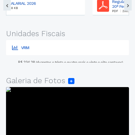
Regulamento Concurso das Soberanas da
20ª Festa Municip...
PDF
200,44 KB
Unidades Fiscais
VRM
R$ 234,28 (duzentos e trinta e quatro reais e vinte e oito centavos)
Galeria de Fotos