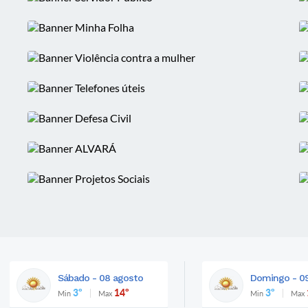
Sábado - 08 agosto
Domingo - 0
3º
14º
3º
Min
Max
Min
Max