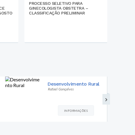
PROCESSO SELETIVO PARA
CERRITO
CE
GINECOLOGISTA OBSTETRA –
REGIONA
AGOSTO
CLASSIFICAÇÃO PRELIMINAR
DESENV
ZONA S
Educação
Rui Vilela
INFORMAÇÕES