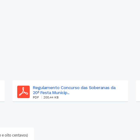
Plano Contingência - Geral - 2025
PDF
845,29 KB
e e oito centavos)