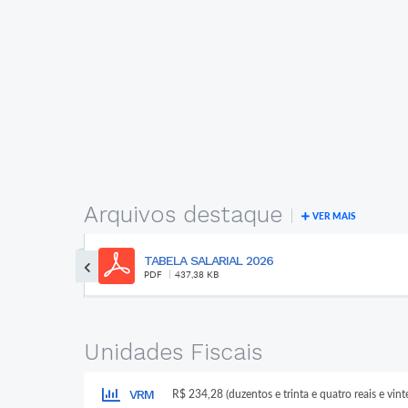
Arquivos destaque
VER MAIS
Regulamento Concurso das Soberanas da
20ª Festa Municip...
PDF
200,44 KB
Unidades Fiscais
VRM
R$ 234,28 (duzentos e trinta e quatro reais e vint