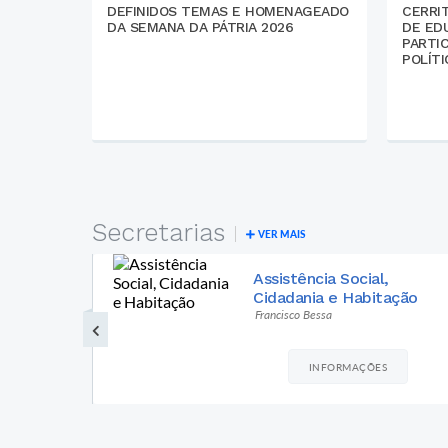
DEFINIDOS TEMAS E HOMENAGEADO
CERRIT
DA SEMANA DA PÁTRIA 2026
DE ED
PARTI
POLÍT
Secretarias
VER MAIS
Cultura, Turismo,
ção
Desporto e Lazer
Diretor Christian
INFORMAÇÕES