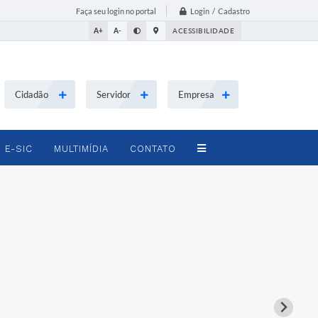
Login / Cadastro
Faça seu login no portal
A+
A-
ACESSIBILIDADE
Cidadão
Servidor
Empresa
E-SIC
MULTIMÍDIA
CONTATO