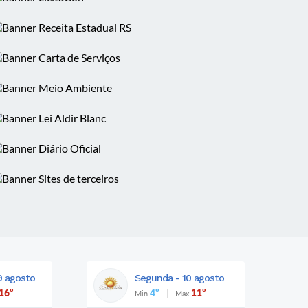
9 agosto
Segunda - 10 agosto
16º
4º
11º
Min
Max