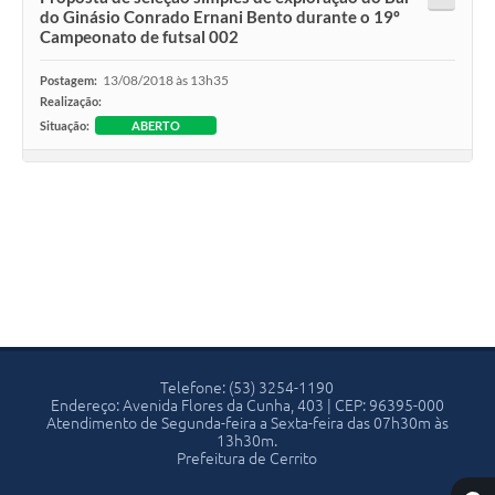
do Ginásio Conrado Ernani Bento durante o 19º
Campeonato de futsal 002
13/08/2018 às 13h35
Postagem:
Realização:
Situação:
ABERTO
Telefone: (53) 3254-1190
Endereço: Avenida Flores da Cunha, 403 | CEP: 96395-000
Atendimento de Segunda-feira a Sexta-feira das 07h30m às
13h30m.
Prefeitura de Cerrito