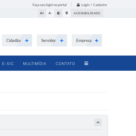
Login / Cadastro
Faça seu login no portal
A+
A-
ACESSIBILIDADE
Cidadão
Servidor
Empresa
E-SIC
MULTIMÍDIA
CONTATO