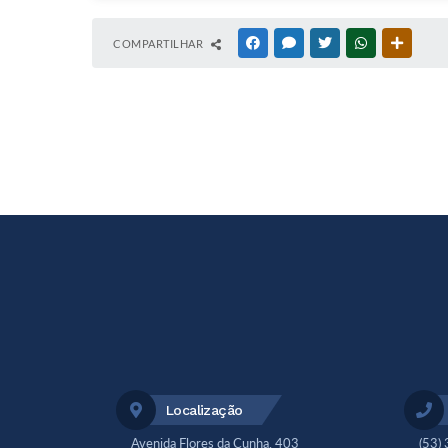
COMPARTILHAR
FACEBOOK
MESSENGER
TWITTER
WHATSAPP
OUTRAS
Localização
Avenida Flores da Cunha, 403
(53)