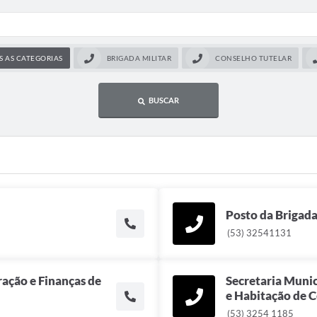
 AS CATEGORIAS
BRIGADA MILITAR
CONSELHO TUTELAR
BUSCAR
Posto da Brigada
(53) 32541131
ração e Finanças de
Secretaria Munic
e Habitação de C
(53) 3254 1185