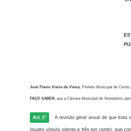
ES
PÚ
José Flavio Vieira de Vieira,
Prefeito Municipal de Cerrit
FAÇO SABER,
que a Câmara Municipal de Vereadores aprovo
Art. 1º
A revisão geral anual de que trata o
(quatro vírgula oitenta e três por cento), que