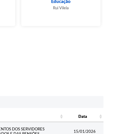
Educação
Espe
Rui Vilela
Data
Data
ENTOS DOS SERVIDORES
15/01/2026
ADOS E DAS PENSÕES.