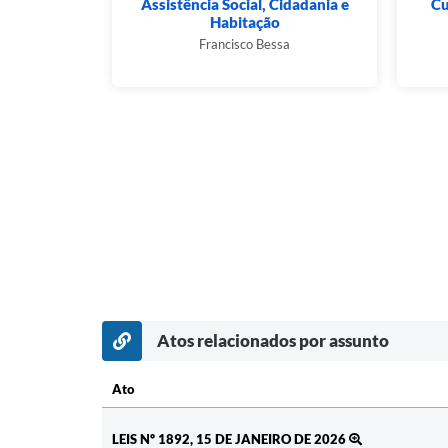
inanças
Assistência Social, Cidadania e
Cu
Habitação
n
Francisco Bessa
Atos relacionados por assunto
Ato
Ato
LEIS Nº 1892, 15 DE JANEIRO DE 2026