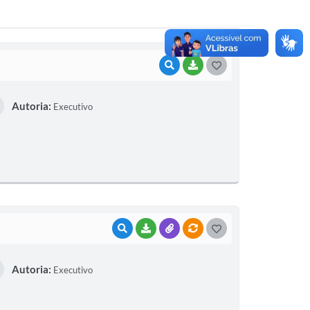
VISUALIZAR
BAIXAR
G
O
Autoria:
Executivo
S
T
E
I
VISUALIZAR
BAIXAR
ANEXOS
VÍNCULOS
G
O
Autoria:
Executivo
S
T