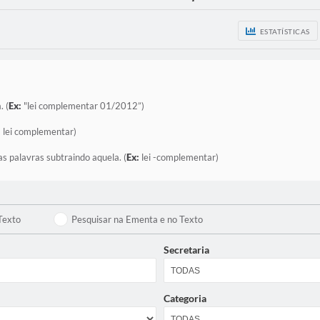
ESTATÍSTICAS
. (
Ex:
"lei complementar 01/2012”)
:
lei complementar)
as palavras subtraindo aquela. (
Ex:
lei -complementar)
Texto
Pesquisar na Ementa e no Texto
Secretaria
Categoria