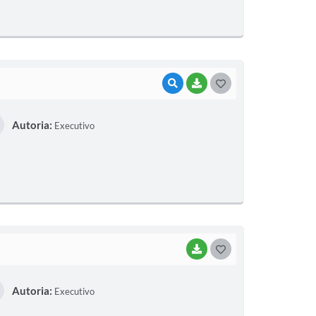
E
I
VISUALIZAR
BAIXAR
G
O
Autoria:
Executivo
S
T
E
I
BAIXAR
G
O
Autoria:
Executivo
S
T