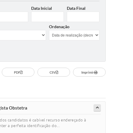
Data Inicial
Data Final
Ordenação
PDF
CSV
Imprimir
gista Obstetra
r dos candidatos é cabível recurso endereçado à
er a perfeita identificação do...