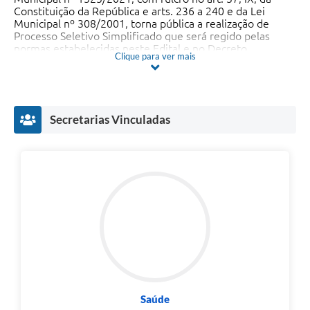
Constituição da República e arts. 236 a 240 e da Lei
Municipal nº 308/2001, torna pública a realização de
Processo Seletivo Simplificado que será regido pelas
normas estabelecidas neste Edital e no Decreto
Clique para ver mais
Municipal nº 654 de 14 de março de 2011 com alterações
estabelecidas através do Decreto Municipal n° 3052/2021
de 22 de janeiro de 2021.
Secretarias Vinculadas
Clique no botão a seguir para realizar a inscrição e
Inscreva-se
enviar documentos
Saúde