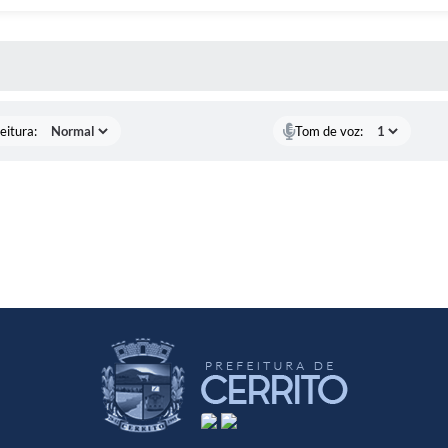
 MÍDIAS
eitura:
Tom de voz: