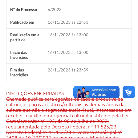
Nº do Processo
6/2023
Publicado em
16/11/2023 às 12h53
Realização em a
16/11/2023 às 13h00
partir de
Início das
16/11/2023 às 13h00
Inscrições
Fim das
26/11/2023 às 23h59
Inscrições
INSCRIÇÕES ENCERRADAS
Chamada pública para agentes da cadeia produtiva da
cultura, espaços artísticos/culturais as demais áreas da
cultura que não o segmento audiovisual, interessados em
receber o auxílio emergencial cultural instituído pela Lei
Complementar nº 195, de 08 de julho de 2022,
regulamentada pelo Decreto Federal nº 11.525/23,
Decreto Federal nº 11.453/23 e Decreto Municipal nº
3608 de 10/10/2023 no que couber, o Município de