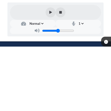
Telefone: (53) 3254-1190
Endereço: Avenida Flores da Cunha, 403 | CEP: 96395-000
Atendimento de Segunda-feira a Sexta-feira das 07h30m às
13h30m.
Prefeitura de Cerrito
Versão do Sistema:
3.5.3 - 19/06/2026
Portal atualizado em:
05/08/2026 13:50
Dados Abertos
Copyright Instar - 2006-2026. Todos os direitos reservados -
Instar Tecnologia