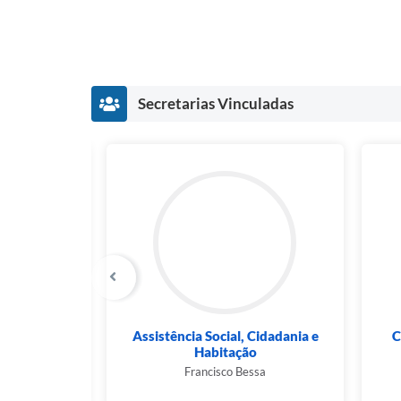
Secretarias Vinculadas
inanças
Assistência Social, Cidadania e
Cu
Habitação
n
Francisco Bessa