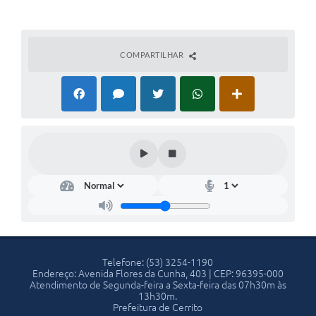
COMPARTILHAR
Telefone: (53) 3254-1190
Endereço: Avenida Flores da Cunha, 403 | CEP: 96395-000
Atendimento de Segunda-feira a Sexta-feira das 07h30m às
13h30m.
Prefeitura de Cerrito