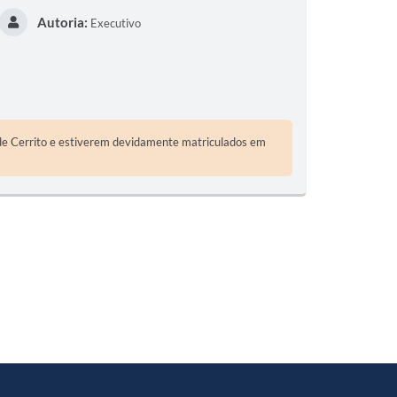
Autoria:
Executivo
S
T
E
I
 de Cerrito e estiverem devidamente matriculados em