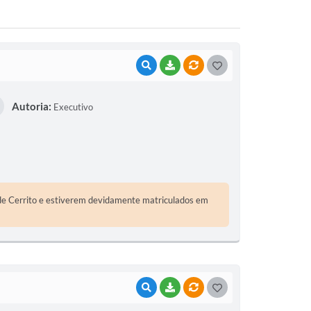
VISUALIZAR
BAIXAR
VÍNCULOS
G
O
Autoria:
Executivo
S
T
E
I
 de Cerrito e estiverem devidamente matriculados em
VISUALIZAR
BAIXAR
VÍNCULOS
G
O