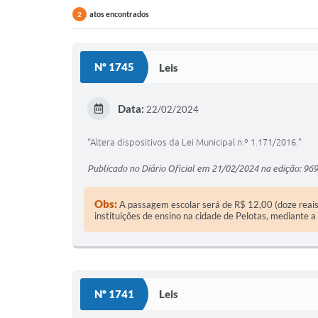
atos encontrados
2
Nº 1745
Leis
Data:
22/02/2024
“Altera dispositivos da Lei Municipal n.º 1.171/2016.”
Publicado no Diário Oficial em 21/02/2024 na edição: 969
Obs:
A passagem escolar será de R$ 12,00 (doze reais)
instituições de ensino na cidade de Pelotas, mediante 
Nº 1741
Leis