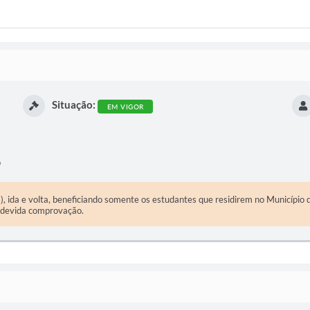
Situação:
EM VIGOR
, ida e volta, beneficiando somente os estudantes que residirem no Município
a devida comprovação.