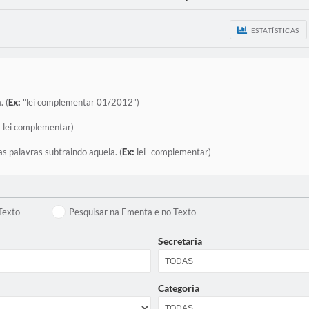
ESTATÍSTICAS
. (
Ex:
"lei complementar 01/2012”)
:
lei complementar)
as palavras subtraindo aquela. (
Ex:
lei -complementar)
Texto
Pesquisar na Ementa e no Texto
Secretaria
Categoria