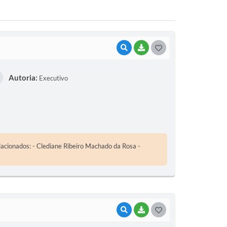
VISUALIZAR
BAIXAR
G
O
Autoria:
Executivo
S
T
E
I
acionados: - Clediane Ribeiro Machado da Rosa -
VISUALIZAR
BAIXAR
G
O