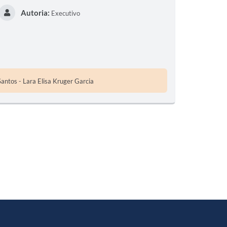
Autoria:
Executivo
S
T
E
I
Santos - Lara Elisa Kruger Garcia