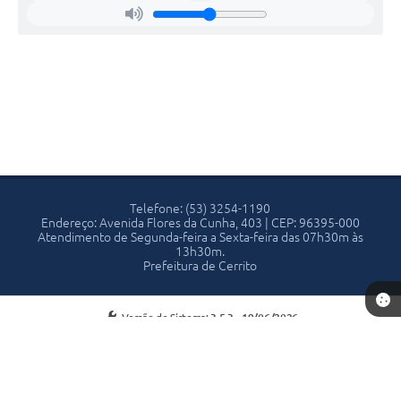
Telefone: (53) 3254-1190
Endereço: Avenida Flores da Cunha, 403 | CEP: 96395-000
Atendimento de Segunda-feira a Sexta-feira das 07h30m às
13h30m.
Prefeitura de Cerrito
Versão do Sistema:
3.5.3 - 19/06/2026
Portal atualizado em:
06/08/2026 13:16
Dados Abertos
Copyright Instar - 2006-2026. Todos os direitos reservados -