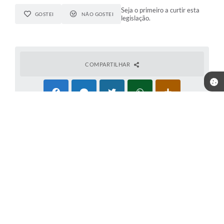
Seja o primeiro a curtir esta
GOSTEI
NÃO GOSTEI
legislação.
COMPARTILHAR
Telefone: (53) 3254-1190
Endereço: Avenida Flores da Cunha, 403 | CEP: 96395-000