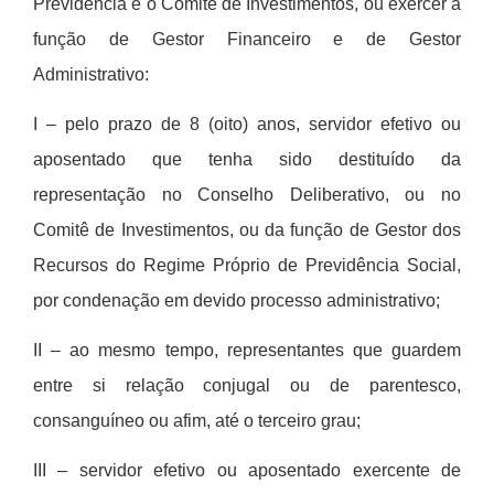
Previd
ê
ncia e o Comit
ê
de Investimentos, ou exercer a
função de Gestor Financeiro e de Gestor
Administrativo:
I – pelo prazo de 8 (oito) anos, servidor efetivo ou
aposentado que tenha sido destitu
í
do da
representação no Conselho Deliberativo, ou no
Comit
ê
de Investimentos, ou da função de Gestor dos
Recursos do Regime Próprio de Previdência Social,
por condenação em devido processo administrativo;
II – ao mesmo tempo, representantes que guardem
entre si relação conjugal ou de parentesco,
consangu
í
neo ou afim, at
é
o terceiro grau;
III – servidor efetivo ou aposentado exercente de