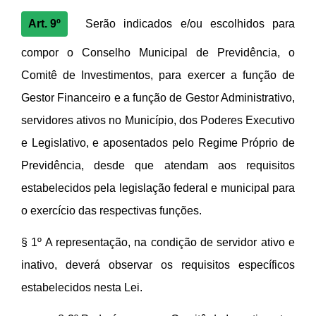
Art. 9º
Ser
ão indicados e/ou escolhidos para
compor o Conselho Municipal de Previd
ê
ncia, o
Comit
ê
de Investimentos, para exercer a função de
Gestor Financeiro e a função de Gestor Administrativo,
servidores ativos no Munic
í
pio, dos Poderes Executivo
e Legislativo, e aposentados pelo Regime Pr
ó
prio de
Previd
ê
ncia, desde que atendam aos requisitos
estabelecidos pela legislação federal e municipal para
o exerc
í
cio das respectivas funções.
§ 1º
A representação, na condição de servidor ativo e
inativo, dever
á
observar os requisitos espec
í
ficos
estabelecidos nesta Lei.