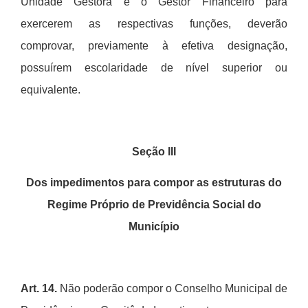
Unidade Gestora e o Gestor Financeiro para
exercerem as respectivas funções, deverã
o
comprovar, previamente
à
efetiva designação,
possu
í
rem escolaridade de n
í
vel superior ou
equivalente.
Seção III
Dos impedimentos para compor as estruturas do
Regime Próprio de Previdência Social do
Município
Art. 14.
N
ão poderão compor o Conselho Municipal de