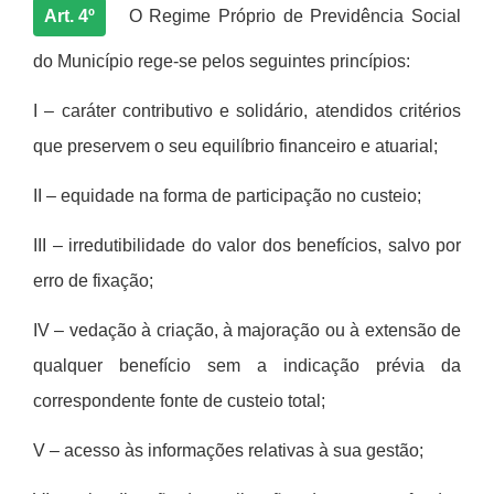
Art. 4º
O Regime Pr
ó
prio de Previd
ê
ncia Social
do Munic
í
pio rege-se pelos seguintes princ
í
pios:
I – car
á
ter contributivo e solid
á
rio, atendidos crit
é
rios
que preservem o seu equil
í
brio financeiro e atuarial;
II – equidade na forma de participação no custeio;
III – irredutibilidade do valor dos benef
í
cios, salvo por
erro de fixaçã
o;
IV – veda
çã
o à
criaçã
o,
à majora
ção ou
à
extens
ão de
qualquer benef
í
cio sem a indicação pr
é
via da
correspondente fonte de custeio total;
V – acesso
à
s informações relativas
à
sua gest
ã
o;