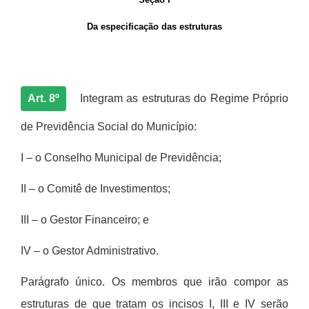
Da especificação das estruturas
Art. 8º
Integram as estruturas do Regime Pr
ó
prio
de Previd
ê
ncia Social do Munic
í
pio:
I
–
o Conselho Municipal de Previd
ê
ncia;
II
–
o Comit
ê
de Investimentos;
III
–
o Gestor Financeiro; e
IV – o Gestor Administrativo.
Parágrafo ú
nico. Os membros que irão compor as
estruturas de que tratam os incisos I, III e IV serão