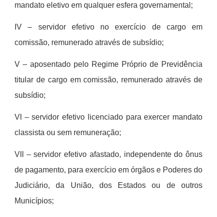
mandato eletivo em qualquer esfera governamental;
IV – servidor efetivo no exerc
í
cio de cargo em
comissão, remunerado atrav
é
s de subs
í
dio;
V – aposentado pelo Regime Pr
ó
prio de Previd
ê
ncia
titular de cargo em comissão, remunerado atrav
é
s de
subs
í
dio;
VI – servidor efetivo licenciado para exercer mandato
classista ou sem remuneraçã
o;
VII – servidor efetivo afastado, independente do
ô
nus
de pagamento, para exerc
í
cio em
ó
rg
ãos e Poderes do
Judici
á
rio, da União, dos Estados ou de outros
Munic
í
pios;