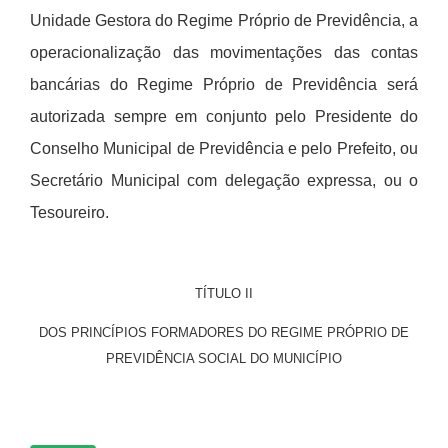
Unidade Gestora do Regime Pr
ó
prio de Previd
ê
ncia, a
operacionalização das movimentações das contas
banc
á
rias do Regime Pr
ó
prio de Previd
ê
ncia ser
á
autorizada sempre em conjunto pelo Presidente do
Conselho Municipal de Previd
ê
ncia e pelo Prefeito, ou
Secret
á
rio Municipal com delegação expressa, ou o
Tesoureiro.
TÍTULO II
DOS PRINCÍPIOS FORMADORES DO REGIME PRÓPRIO DE
PREVIDÊNCIA SOCIAL DO MUNICÍPIO