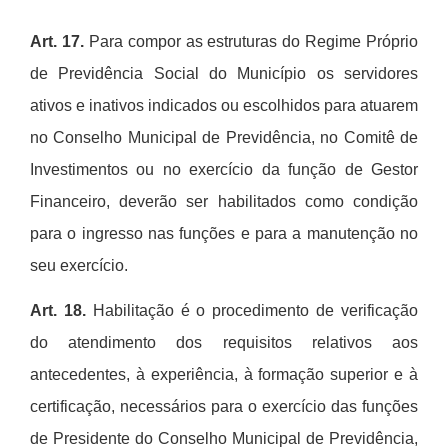
Art.
17.
Para compor as estruturas do Regime Pr
ó
prio
de Previd
ê
ncia Social do Munic
í
pio os servidores
ativos e inativos indicados ou escolhidos para atuarem
no Conselho Municipal de Previd
ê
ncia, no Comit
ê
de
Investimentos ou no exerc
í
cio da função de Gestor
Financeiro, deverã
o ser habilitados como condi
ção
para o ingresso nas funções e para a manutenção no
seu exerc
í
cio.
Art.
18
.
Habilita
çã
o
é
o procedimento de verificação
do atendimento dos requisitos relativos aos
antecedentes,
à
experi
ê
ncia,
à
forma
ção superior e
à
certifica
çã
o, necess
á
rios para o exerc
í
cio das funções
de Presidente do Conselho Municipal de Previd
ê
ncia,