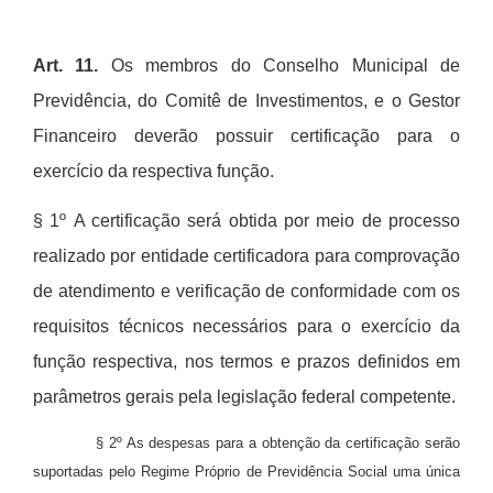
Art. 11.
Os membros do Conselho Municipal de
Previd
ê
ncia, do Comit
ê
de Investimentos, e o Gestor
Financeiro deverão possuir certificação para o
exerc
í
cio da respectiva funçã
o.
§ 1º
A certifica
çã
o ser
á
obtida por meio de processo
realizado por entidade certificadora para comprovação
de atendimento e verificação de conformidade com os
requisitos t
é
cnicos necess
á
rios para o exerc
í
cio da
função respectiva, nos termos e prazos definidos em
par
â
metros gerais pela legislação federal competente.
§ 2º As despesas para a obtenção da certificaçã
o ser
ão
suportadas pelo Regime Próprio de Previdência Social uma única