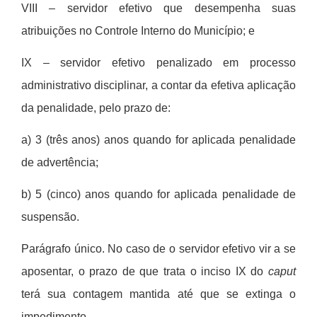
VIII – servidor efetivo que desempenha suas
atribuições no Controle Interno do Munic
í
pio; e
IX – servidor efetivo penalizado em processo
administrativo disciplinar, a contar da efetiva aplicação
da penalidade, pelo prazo de:
a) 3 (tr
ê
s anos) anos quando for aplicada penalidade
de advert
ê
ncia;
b) 5 (cinco) anos quando for aplicada penalidade de
suspensã
o.
Parágrafo ú
nico. No caso de o servidor efetivo vir a se
aposentar, o prazo de que trata o inciso IX do
caput
terá
sua contagem mantida at
é
que se extinga o
impedimento.