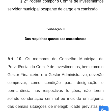
§ 2º
Poderá compor o Comit
ê
de Investimentos
servidor municipal ocupante de cargo em comissão
.
Subseção II
Dos requisitos quanto aos antecedentes
Art. 10.
Os membros do Conselho Municipal de
Previd
ê
ncia, do Comit
ê
de Investimentos, bem como o
Gestor Financeiro e o Gestor Administrativo, deverão
comprovar, como condição para designaçã
o e
perman
ê
ncia nas respectivas funçõ
es, n
ão terem
sofrido condenação criminal ou incidido em alguma
das demais situações de inelegibilidade previstas no