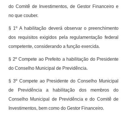
do Comit
ê
de Investimentos, de Gestor Financeiro e
no que couber.
§ 1º
A habilita
ção dever
á
observar o preenchimento
dos requisitos exigidos pela regulamentação federal
competente, considerando a função exercida.
§ 2º
Compete ao Prefeito a habilitação do Presidente
do Conselho Municipal de Previd
ê
ncia.
§ 3º
Compete ao Presidente do Conselho Municipal
de Previd
ê
ncia a habilita
ção dos membros do
Conselho Municipal de Previd
ê
ncia e do Comit
ê
de
Investimentos, bem como do Gestor Financeiro.