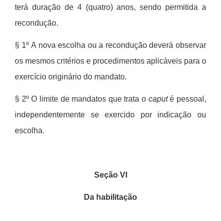
ter
á
dura
ção de 4 (quatro) anos, sendo permitida a
reconduçã
o.
§ 1º
A nova escolha ou a recondução dever
á
observar
os mesmos crit
é
rios e procedimentos aplic
á
veis para o
exerc
í
cio origin
á
rio do mandato.
§ 2º
O limite de mandatos que trata o
caput
é
pessoal,
independentemente se exercido por indicação ou
escolha.
Seção VI
Da habilitação