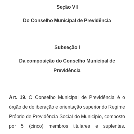
Seção VII
Do Conselho Municipal de Previdência
Subseção I
Da composição do Conselho Municipal de
Previdência
Art.
19.
O Conselho Municipal de Previd
ê
ncia
é
o
ó
rg
ã
o de delibera
ção e orientação superior do Regime
Pr
ó
prio de Previd
ê
ncia Social do Munic
í
pio, composto
por 5 (cinco) membros titulares e suplentes,