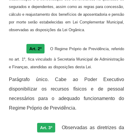
segurados e dependentes, assim como as regras para concessã
o,
c
álculo e reajustamento dos benefícios de aposentadoria e pensão
por morte serão estabelecidas em Lei Complementar Municipal,
observadas as disposições da Lei Orgâ
nica.
Art. 2º
O Regime Pr
ó
prio de Previdência, referido
no art. 1º, fica vinculado à
Secretaria Municipal de Administração
e Finanças
, atendidas as disposições desta Lei.
Parágrafo ú
nico. Cabe ao Poder Executivo
disponibilizar os recursos f
í
sicos e de pessoal
necess
á
rios para o adequado funcionamento do
Regime Pr
ó
prio de Previd
ê
ncia.
Observadas as diretrizes da
Art. 3º