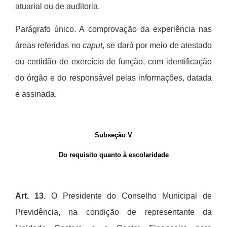
atuarial ou de auditoria.
Parágrafo ú
nico. A comprovação da experi
ê
ncia nas
á
reas referidas no
caput
, se dar
á
por meio de atestado
ou certidão de exerc
í
cio de função, com identificação
do
ó
rg
ão e do respons
á
vel pelas informações, datada
e assinada.
Subseção V
Do requisito quanto à escolaridade
Art. 13.
O Presidente do Conselho Municipal de
Previd
ê
ncia, na condição de representante da