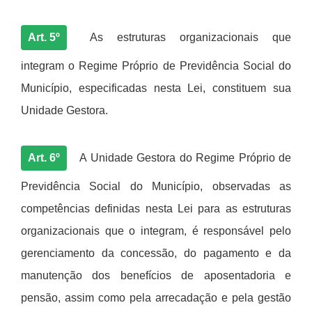
Art. 5º
As estruturas organizacionais que
integram o Regime Pr
ó
prio de Previd
ê
ncia Social do
Munic
í
pio, especificadas nesta Lei, constituem sua
Unidade Gestora.
Art. 6º
A Unidade Gestora do Regime Pr
ó
prio de
Previd
ê
ncia Social do Munic
í
pio, observadas as
compet
ê
ncias definidas nesta Lei para as estruturas
organizacionais que o integram,
é
respons
á
vel pelo
gerenciamento da concessão, do pagamento e da
manutenção dos benef
í
cios de aposentadoria e
pensão, assim como pela arrecadação e pela gestão