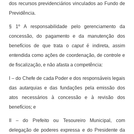
dos recursos previdenci
á
rios vinculados ao Fundo de
Previd
ê
ncia.
§ 1º
A responsabilidade pelo gerenciamento da
concessão, do pagamento e da manutenção dos
benef
í
cios de que trata o
caput
é
indireta, assim
entendida como ações de coordenação, de controle e
de fiscalização, e não afasta a compet
ê
ncia:
I – do Chefe de cada Poder e dos respons
á
veis legais
das autarquias e das fundações pela emissão dos
atos necess
á
rios
à
concessão e
à revis
ão dos
benef
í
cios; e
II – do Prefeito ou Tesoureiro Municipal, com
delegação de poderes expressa e do Presidente da