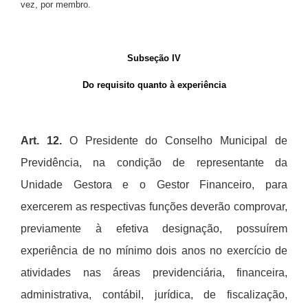
vez, por membro.
Subseção IV
Do requisito quanto à experiência
Art. 12.
O Presidente do Conselho Municipal de
Previd
ê
ncia, na condição de representante da
Unidade Gestora e o Gestor Financeiro, para
exercerem as respectivas funções deverã
o comprovar,
previamente
à
efetiva designação, possu
í
rem
experi
ê
ncia de no m
í
nimo dois anos no exerc
í
cio de
atividades nas
á
reas previdenci
á
ria, financeira,
administrativa, cont
á
bil, jur
í
dica, de fiscalização,