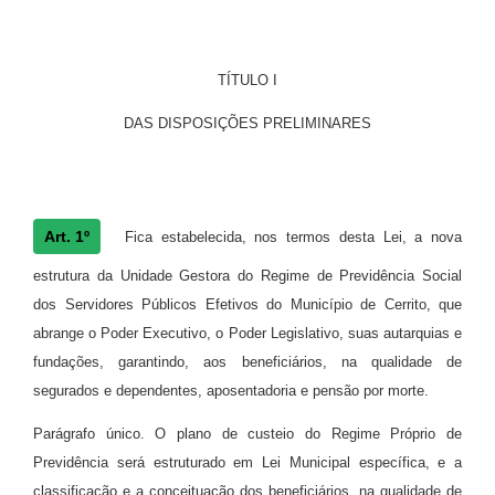
TÍTULO I
DAS DISPOSIÇÕES PRELIMINARES
Art. 1º
Fica estabelecida, nos termos desta Lei, a nova
estrutura da Unidade Gestora do Regime de Previdência Social
dos Servidores Públicos Efetivos do Município de Cerrito, que
abrange o Poder Executivo, o Poder Legislativo, suas autarquias e
fundações, garantindo, aos beneficiários, na qualidade de
segurados e dependentes, aposentadoria e pensão por morte.
Parágrafo único. O plano de custeio do Regime Pr
ó
prio de
Previdê
ncia ser
á estruturado em Lei Municipal específica, e a
classificação e a conceituação dos beneficiários, na qualidade de