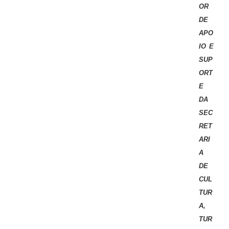
OR
DE
APO
IO E
SUP
ORT
E
DA
SEC
RET
ARI
A
DE
CUL
TUR
A,
TUR