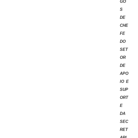
GO
S
DE
CHE
FE
DO
SET
OR
DE
APO
IO E
SUP
ORT
E
DA
SEC
RET
ARI