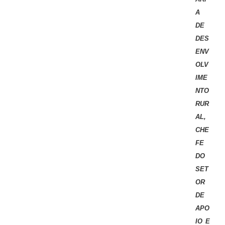
A
DE
DES
ENV
OLV
IME
NTO
RUR
AL,
CHE
FE
DO
SET
OR
DE
APO
IO E