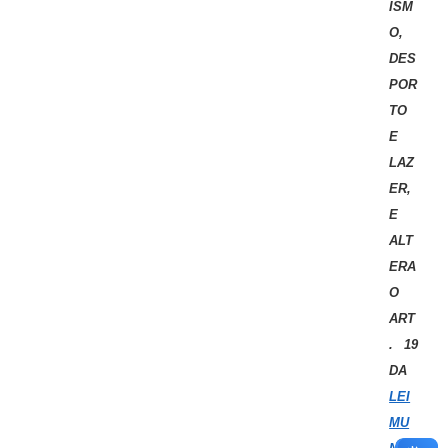
ISM
O,
DES
POR
TO
E
LAZ
ER,
E
ALT
ERA
O
ART
. 19
DA
LEI
MU