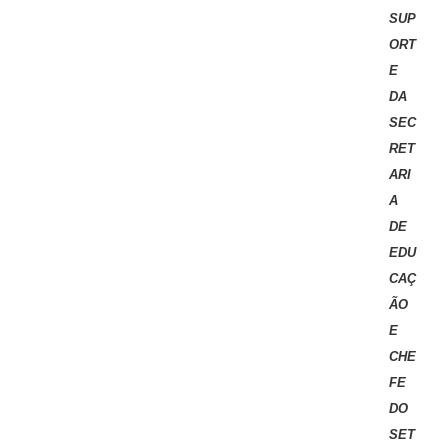
SUP
ORT
E
DA
SEC
RET
ARI
A
DE
EDU
CAÇ
ÃO
E
CHE
FE
DO
SET