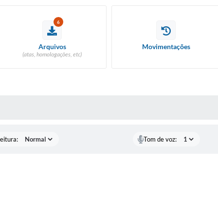
6
Arquivos
Movimentações
(atas, homologações, etc)
 MÍDIAS
eitura:
Tom de voz: