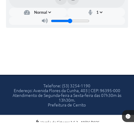
Telefone: (53) 3254-1190
Endereço: Avenida Flores da Cunha, 403 | CEP: 96395-000
Atendimento de Segunda-feira a Sexta-feira das 07h30m às
13h30m.
Prefeitura de Cerrito
Versão do Sistema:
3.5.3 - 19/06/2026
Portal atualizado em:
10/08/2026 13:39
Dados Abertos