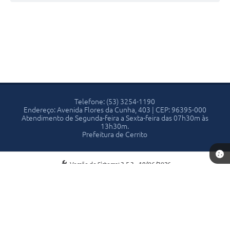
Telefone: (53) 3254-1190
Endereço: Avenida Flores da Cunha, 403 | CEP: 96395-000
Atendimento de Segunda-feira a Sexta-feira das 07h30m às
13h30m.
Prefeitura de Cerrito
Versão do Sistema:
3.5.3 - 19/06/2026
Portal atualizado em:
07/08/2026 13:53
Dados Abertos
Copyright Instar - 2006-2026. Todos os direitos reservados -
Instar Tecnologia