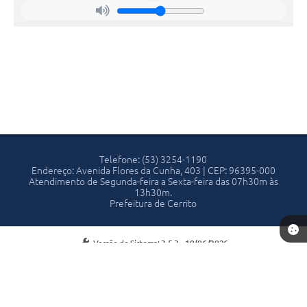
Telefone: (53) 3254-1190
Endereço: Avenida Flores da Cunha, 403 | CEP: 96395-000
Atendimento de Segunda-feira a Sexta-feira das 07h30m às
13h30m.
Prefeitura de Cerrito
Versão do Sistema:
3.5.3 - 19/06/2026
Portal atualizado em:
06/08/2026 13:16
Dados Abertos
Copyright Instar - 2006-2026. Todos os direitos reservados -