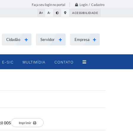
Login / Cadastro
Faça seu login no portal
A+
A-
ACESSIBILIDADE
Cidadão
Servidor
Empresa
E-SIC
MULTIMÍDIA
CONTATO
il 005
Imprimir