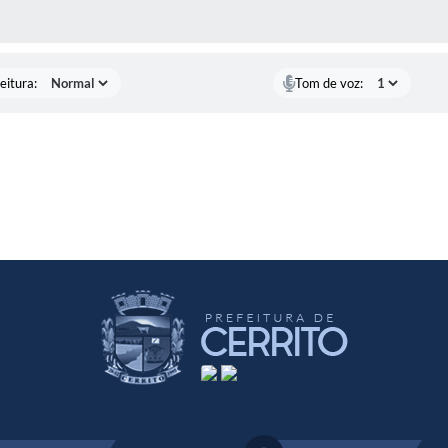
 MÍDIAS
eitura:
Tom de voz: