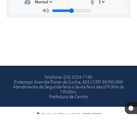
Telefone: (53) 3254-1190
Endereço: Avenida Flores da Cunha, 403 | CEP: 96395-000
Atendimento de Segunda-feira a Sexta-feira das 07h30m às
13h30m.
Prefeitura de Cerrito
Versão do Sistema:
3.5.3 - 19/06/2026
Portal atualizado em:
07/08/2026 13:53
Dados Abertos