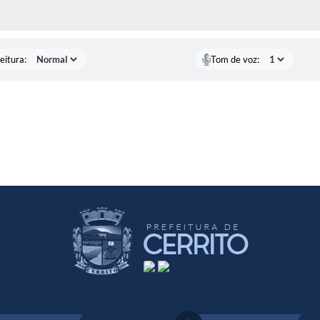
 MÍDIAS
eitura:
Tom de voz: