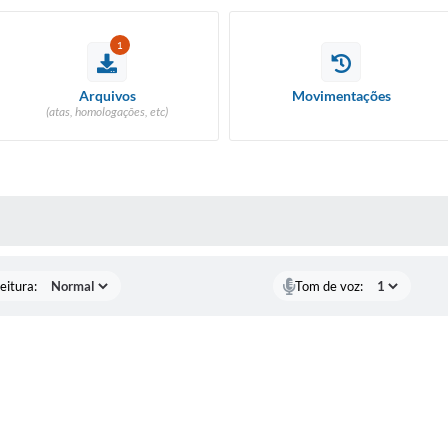
1
Arquivos
Movimentações
(atas, homologações, etc)
 MÍDIAS
eitura:
Tom de voz: