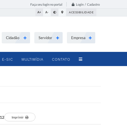
Login / Cadastro
Faça seu login no portal
A+
A-
ACESSIBILIDADE
Cidadão
Servidor
Empresa
E-SIC
MULTIMÍDIA
CONTATO
012
Imprimir