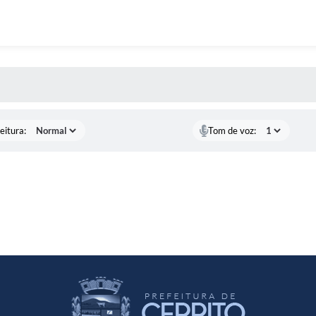
 MÍDIAS
eitura:
Tom de voz: