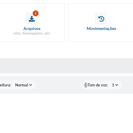
5
Arquivos
Movimentações
(atas, homologações, etc)
 MÍDIAS
eitura:
Tom de voz: