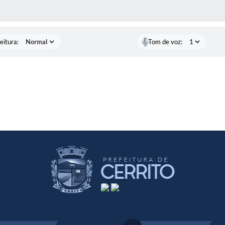
 MÍDIAS
eitura:
Tom de voz: