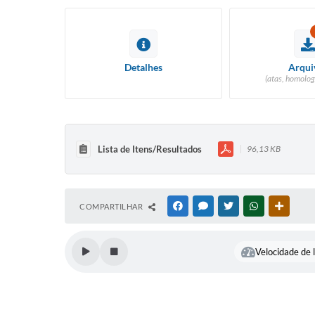
Detalhes
Arqui
(atas, homolog
Lista de Itens/Resultados
96,13 KB
COMPARTILHAR
FACEBOOK
MESSENGER
TWITTER
WHATSAPP
OUTRAS
Velocidade de l