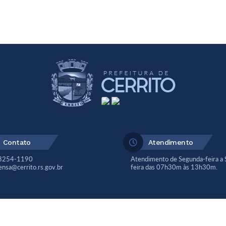
Contato
Atendimento
 3254-1190
Atendimento de Segunda-feira a 
ensa@cerrito.rs.gov.br
feira das 07h30m às 13h30m.
ersão do Sistema:
3.5.3 - 19/06/2026
Portal atualizado em:
07/08/2026