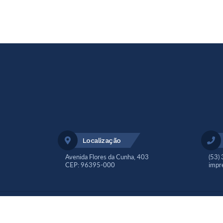
Localização
Avenida Flores da Cunha, 403
(53)
CEP: 96395-000
impr
V