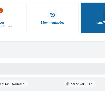
2
vos
Movimentações
Itens/
ações, etc)
 MÍDIAS
eitura:
Tom de voz: