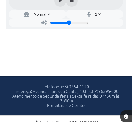
Telefone: (53) 3254-1190
Endereço: Avenida Flores da Cunha, 403 | CEP: 96395-000
Atendimento de Segunda-feira a Sexta-feira das 07h30m às
13h30m.
Prefeitura de Cerrito
Versão do Sistema:
3.5.3 - 19/06/2026
Portal atualizado em:
06/08/2026 13:16
Dados Abertos