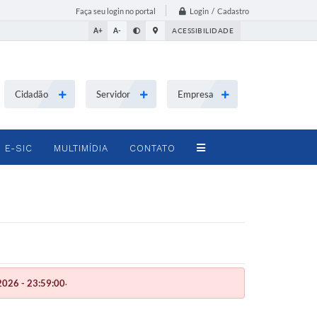
Login / Cadastro
Faça seu login no portal
A+
A-
ACESSIBILIDADE
Cidadão
Servidor
Empresa
E-SIC
MULTIMÍDIA
CONTATO
.
026 - 23:59:00