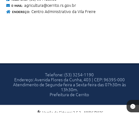
agricultura@cerrito.rs.gov.br
E-MAIL:
Centro Administrativo da Vila Freire
ENDEREÇO:
Telefone: (53) 3254-1190
Endereço: Avenida Flores da Cunha, 403 | CEP: 96395-000
Atendimento de Segunda-feira a Sexta-feira das 07h30m às
13h30m.
Prefeitura de Cerrito
Versão do Sistema:
3.5.3 - 19/06/2026
Portal atualizado em:
07/08/2026 13:53
Dados Abertos