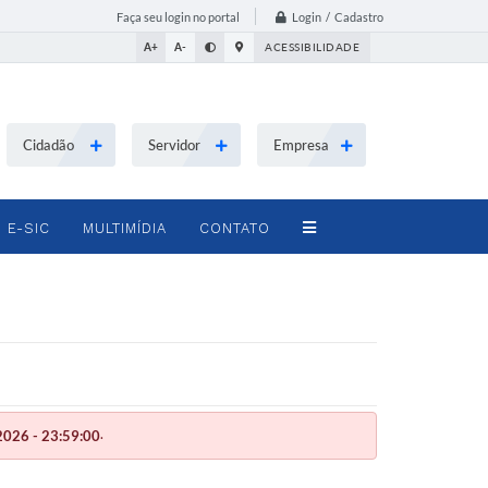
Login / Cadastro
Faça seu login no portal
A+
A-
ACESSIBILIDADE
Cidadão
Servidor
Empresa
E-SIC
MULTIMÍDIA
CONTATO
.
026 - 23:59:00