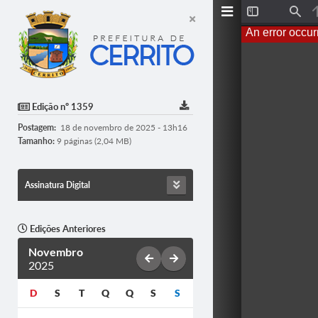
T
F
o
i
An error occur
g
n
g
d
l
e
S
i
d
Edição nº 1359
e
b
Postagem:
18 de novembro de 2025 - 13h16
a
r
Tamanho:
9 páginas (2,04 MB)
Assinatura Digital
Edições Anteriores
Novembro
2025
D
S
T
Q
Q
S
S