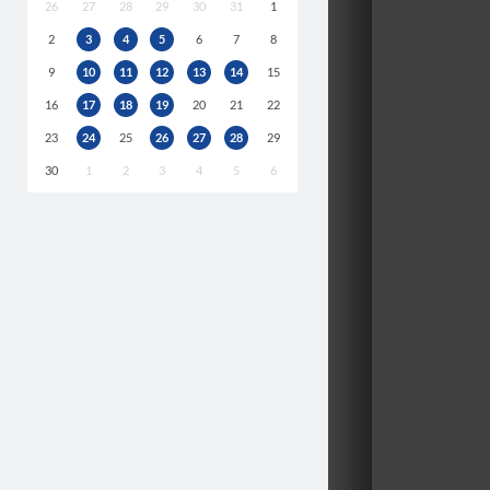
26
27
28
29
30
31
1
2
3
4
5
6
7
8
9
10
11
12
13
14
15
16
17
18
19
20
21
22
23
24
25
26
27
28
29
30
1
2
3
4
5
6