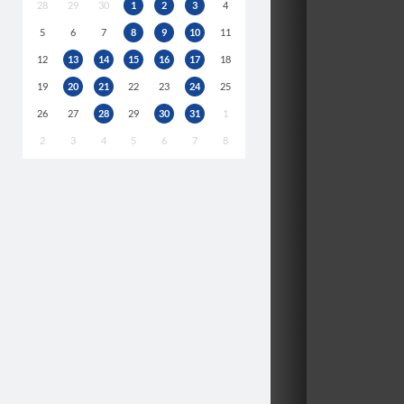
28
29
30
1
2
3
4
5
6
7
8
9
10
11
12
13
14
15
16
17
18
19
20
21
22
23
24
25
26
27
28
29
30
31
1
2
3
4
5
6
7
8