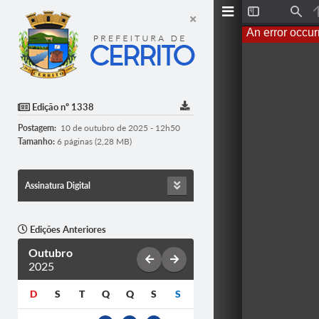
T
F
o
i
An error occur
g
n
g
d
l
e
S
i
d
Edição nº 1338
e
b
Postagem:
10 de outubro de 2025 - 12h50
a
r
Tamanho:
6 páginas (2,28 MB)
Assinatura Digital
Edições Anteriores
Outubro
2025
D
S
T
Q
Q
S
S