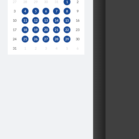
27
28
29
30
31
1
2
3
4
5
6
7
8
9
10
11
12
13
14
15
16
17
18
19
20
21
22
23
24
25
26
27
28
29
30
31
1
2
3
4
5
6