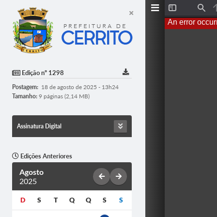
T
F
o
i
An error occur
g
n
g
d
l
e
S
i
d
Edição nº 1298
e
b
Postagem:
18 de agosto de 2025 - 13h24
a
r
Tamanho:
9 páginas (2,14 MB)
Assinatura Digital
Edições Anteriores
Agosto
2025
D
S
T
Q
Q
S
S