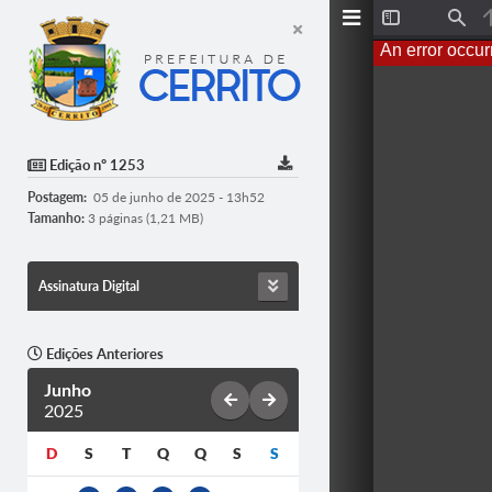
T
F
o
i
An error occur
g
n
g
d
l
e
S
i
d
Edição nº 1253
e
b
Postagem:
05 de junho de 2025 - 13h52
a
r
Tamanho:
3 páginas (1,21 MB)
Assinatura Digital
Edições Anteriores
Junho
2025
D
S
T
Q
Q
S
S