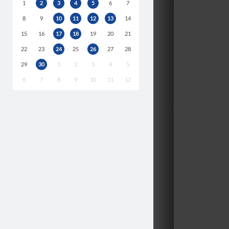
1
2
3
4
5
6
7
8
9
10
11
12
13
14
15
16
17
18
19
20
21
22
23
24
25
26
27
28
29
30
1
2
3
4
5
6
7
8
9
10
11
12