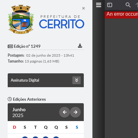
T
F
o
i
An error occur
g
n
g
d
l
e
S
i
d
Edição nº 1249
e
b
Postagem:
02 de junho de 2025 - 13h41
a
r
Tamanho:
13 páginas (1,63 MB)
Assinatura Digital
Edições Anteriores
Junho
2025
D
S
T
Q
Q
S
S