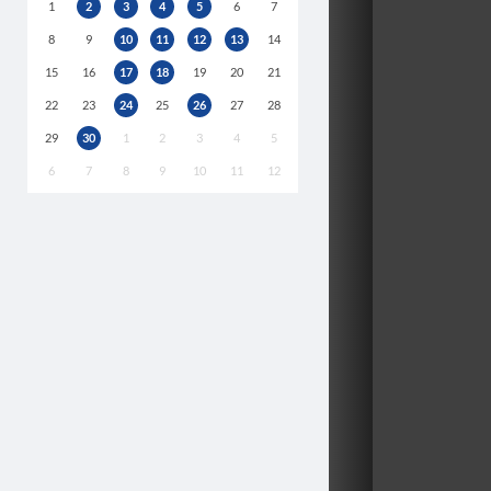
1
2
3
4
5
6
7
8
9
10
11
12
13
14
15
16
17
18
19
20
21
22
23
24
25
26
27
28
29
30
1
2
3
4
5
6
7
8
9
10
11
12