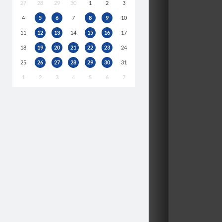
27
28
29
30
1
2
3
4
5
6
7
8
9
10
11
12
13
14
15
16
17
18
19
20
21
22
23
24
25
26
27
28
29
30
31
1
2
3
4
5
6
7