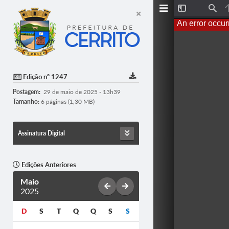
T
F
o
i
An error occur
g
n
g
d
l
e
S
i
d
Edição nº 1247
e
b
Postagem:
29 de maio de 2025 - 13h39
a
r
Tamanho:
6 páginas (1,30 MB)
Assinatura Digital
Edições Anteriores
Maio
2025
D
S
T
Q
Q
S
S