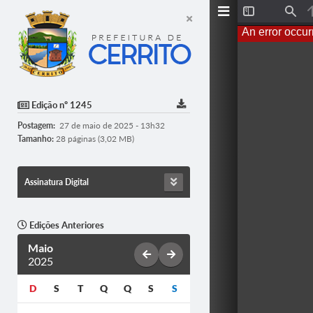
T
F
o
i
An error occur
g
n
g
d
l
e
S
i
d
Edição nº 1245
e
b
Postagem:
27 de maio de 2025 - 13h32
a
r
Tamanho:
28 páginas (3,02 MB)
Assinatura Digital
Edições Anteriores
Maio
2025
D
S
T
Q
Q
S
S