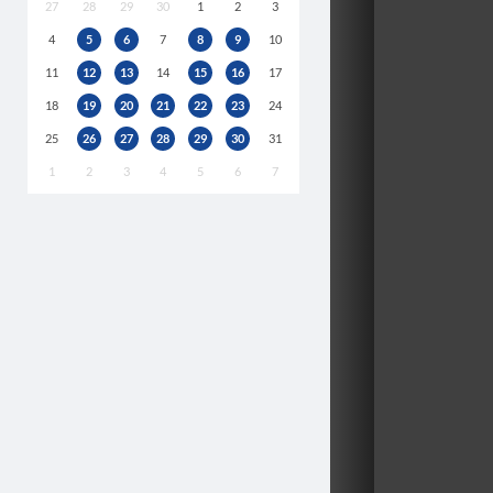
27
28
29
30
1
2
3
4
5
6
7
8
9
10
11
12
13
14
15
16
17
18
19
20
21
22
23
24
25
26
27
28
29
30
31
1
2
3
4
5
6
7