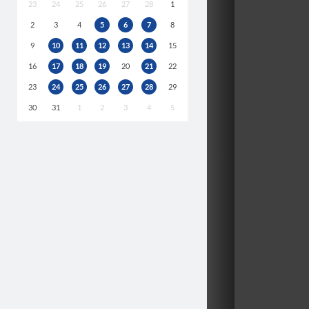
23
24
25
26
27
28
1
2
3
4
5
6
7
8
9
10
11
12
13
14
15
16
17
18
19
20
21
22
23
24
25
26
27
28
29
30
31
1
2
3
4
5