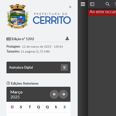
T
F
o
i
An error occur
g
n
g
d
l
e
S
i
d
Edição nº 1202
e
b
Postagem:
12 de março de 2025 - 13h34
a
r
Tamanho:
21 páginas (1,72 MB)
Assinatura Digital
Edições Anteriores
Março
2025
D
S
T
Q
Q
S
S