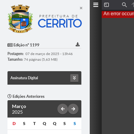
T
F
o
i
An error occur
g
n
g
d
l
e
S
i
d
Edição nº 1199
e
b
Postagem:
07 de março de 2025 - 13h46
a
r
Tamanho:
74 páginas (5,63 MB)
Assinatura Digital
Edições Anteriores
Março
2025
D
S
T
Q
Q
S
S