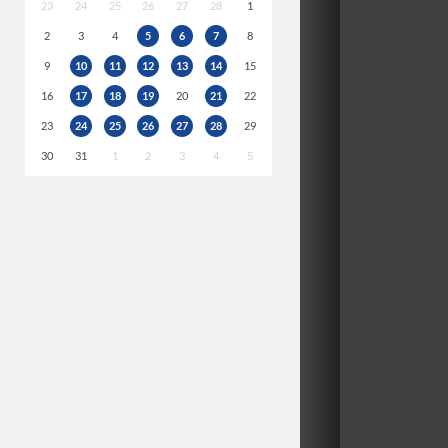
23
24
25
26
27
28
1
2
3
4
5
6
7
8
9
10
11
12
13
14
15
16
17
18
19
20
21
22
23
24
25
26
27
28
29
30
31
1
2
3
4
5