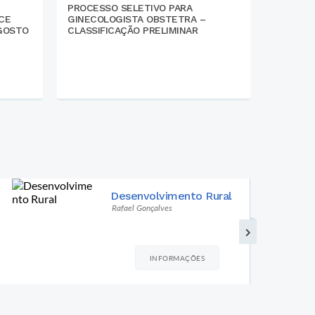
PROCESSO SELETIVO PARA
CERRITO
CE
GINECOLOGISTA OBSTETRA –
REGIONA
AGOSTO
CLASSIFICAÇÃO PRELIMINAR
DESENV
ZONA S
Educação
Rui Vilela
INFORMAÇÕES