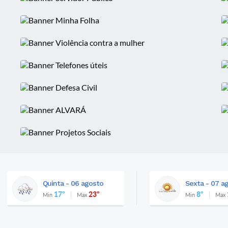
Quinta - 06 agosto
Sexta - 07 a
17º
23º
8º
Min
Max
Min
Max