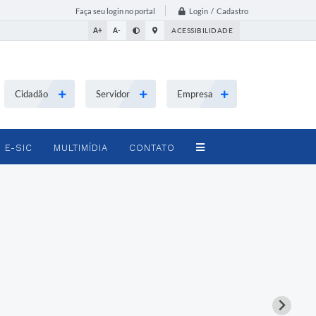
Login / Cadastro
Faça seu login no portal
A+
A-
ACESSIBILIDADE
Cidadão
Servidor
Empresa
E-SIC
MULTIMÍDIA
CONTATO