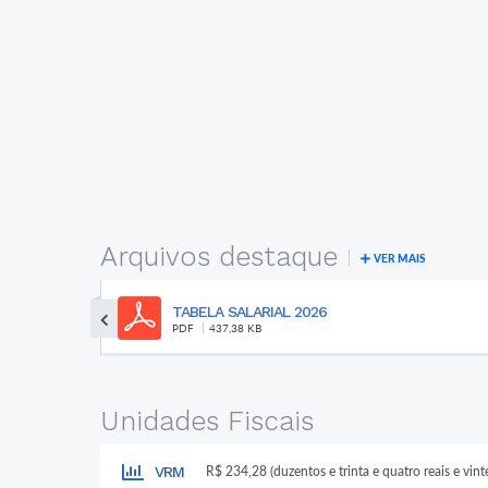
Arquivos destaque
VER MAIS
Regulamento Concurso das Soberanas da
20ª Festa Municip...
PDF
200,44 KB
Unidades Fiscais
VRM
R$ 234,28 (duzentos e trinta e quatro reais e vint