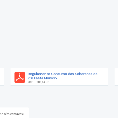
Plano Contingência - Geral - 2025
PDF
845,29 KB
e e oito centavos)