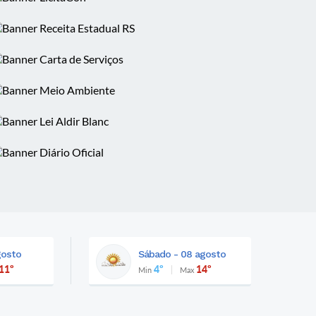
gosto
Sábado - 08 agosto
11º
4º
14º
Min
Max