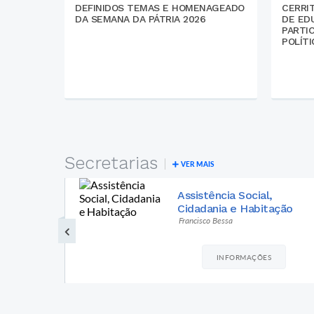
DEFINIDOS TEMAS E HOMENAGEADO
CERRIT
DA SEMANA DA PÁTRIA 2026
DE ED
PARTI
POLÍT
Secretarias
VER MAIS
Cultura, Turismo,
ção
Desporto e Lazer
Diretor Christian
INFORMAÇÕES