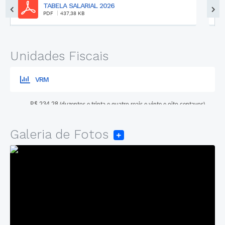
TABELA SALARIAL 2026
PDF
437,38 KB
Unidades Fiscais
VRM
R$ 234,28 (duzentos e trinta e quatro reais e vinte e oito centavos)
Galeria de Fotos