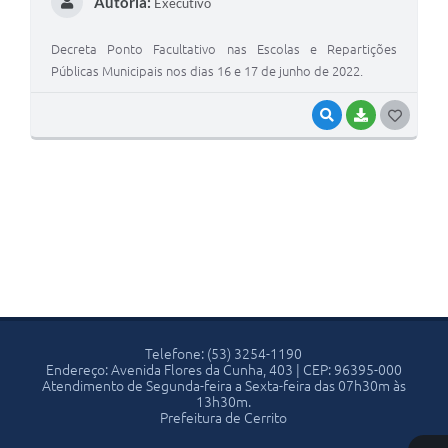
Autoria:
Executivo
Decreta Ponto Facultativo nas Escolas e Repartições
Públicas Municipais nos dias 16 e 17 de junho de 2022.
VISUALIZAR
BAIXAR
G
O
S
T
E
I
Telefone: (53) 3254-1190
Endereço: Avenida Flores da Cunha, 403 | CEP: 96395-000
Atendimento de Segunda-feira a Sexta-feira das 07h30m às
13h30m.
Prefeitura de Cerrito