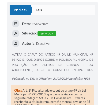
S
Nº 1775
Leis
T
E
Data:
22/05/2024
I
Situação:
EM VIGOR
Autoria:
Executivo
ALTERA O CAPUT DO ARTIGO 49 DA LEI MUNICIPAL Nº
991/2013, QUE DISPÕE SOBRE A POLÍTICA MUNICIPAL DE
PROTEÇÃO AOS DIREITOS DA CRIANÇA E DO
ADOLESCENTE, SOBRE O CONSELHO UNICIPAL DOS
DIREITOS DA CRIANÇA E DO ADOLESCENTE, O FUNDO
Publicado no Diário Oficial em 21/05/2024 na edição: 1026
MUNICIPAL DOS DIREITOS DA CRIANÇA E DO
ADOLESCENTE, O SISTEMA MUNICIPAL DE ATENDIMENTO
Obs:
Art. 1º Fica alterado o caput do artigo 49 da Lei
SOCIOEDUCATIVO E O CONSELHO TUTELAR.
Municipal nº 991/2013, que passa a vigorar com a
seguinte redação: Art. 49. Os Conselheiros Tutelares
receberão, a título de remuneração mensal, o valor de R$