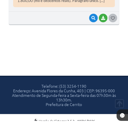
1.800,00 (mil e oitocentos reais). Parágrafo único. [...]
VISUALIZAR
BAIXAR
G
O
S
T
E
I
Telefone: (53) 3254-1190
Endereço: Avenida Flores da Cunha, 403 | CEP: 96395-000
Atendimento de Segunda-feira a Sexta-feira das 07h30m às
13h30m.
Prefeitura de Cerrito
Versão do Sistema:
3.5.3 - 19/06/2026