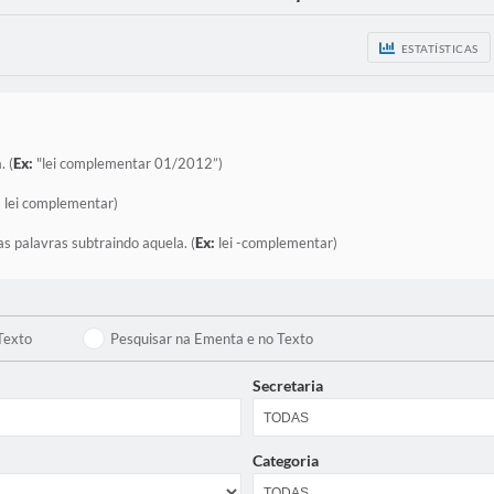
ESTATÍSTICAS
. (
Ex:
"lei complementar 01/2012”)
:
lei complementar)
as palavras subtraindo aquela. (
Ex:
lei -complementar)
Texto
Pesquisar na Ementa e no Texto
Secretaria
Categoria