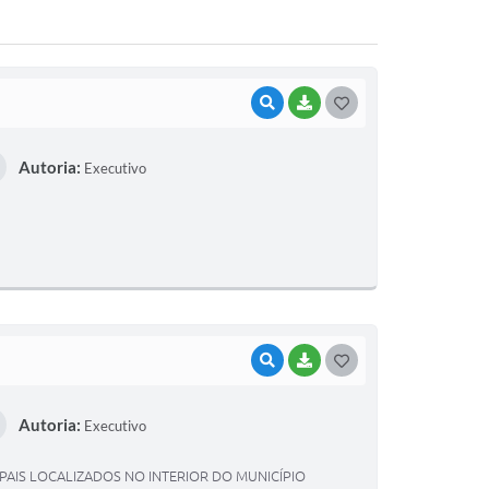
VISUALIZAR
BAIXAR
G
O
Autoria:
Executivo
S
T
E
I
VISUALIZAR
BAIXAR
G
O
Autoria:
Executivo
S
T
AIS LOCALIZADOS NO INTERIOR DO MUNICÍPIO